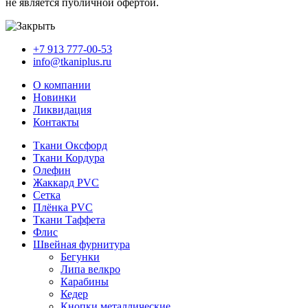
не является публичной офертой.
+7 913 777-00-53
info@tkaniplus.ru
О компании
Новинки
Ликвидация
Контакты
Ткани Оксфорд
Ткани Кордура
Олефин
Жаккард PVC
Сетка
Плёнка PVC
Ткани Таффета
Флис
Швейная фурнитура
Бегунки
Липа велкро
Карабины
Кедер
Кнопки металлические