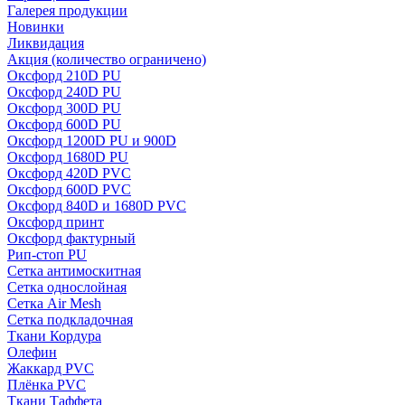
Галерея продукции
Новинки
Ликвидация
Акция
(количество ограничено)
Оксфорд 210D PU
Оксфорд 240D PU
Оксфорд 300D PU
Оксфорд 600D PU
Оксфорд 1200D PU и 900D
Оксфорд 1680D PU
Оксфорд 420D PVC
Оксфорд 600D PVC
Оксфорд 840D и 1680D PVC
Оксфорд принт
Оксфорд фактурный
Рип-стоп PU
Сетка антимоскитная
Сетка однослойная
Сетка Air Mesh
Сетка подкладочная
Ткани Кордура
Олефин
Жаккард PVC
Плёнка PVC
Ткани Таффета