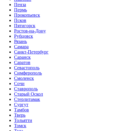
Пенза
Пермь
Прокопьевск
Псков
Пятигорск
Ростов-на-Дону
Рубцовск
Рязань
Самара
Санкт-Петербург
Саранск
Саратов
Севастополь
Симферополь
Смоленск
Сочи
Ставрополь
Старый Оскол
Стерлитамак
Сургут
Тамбов
Тверь
Тольятти
Томск
Тула