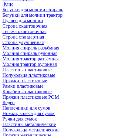
Флис
Бегунки для молнии спираль
Бегунки для молнии трактор
Пуллер для молнии
Стропа окантовочная
Тесьма окантовочная
Стропа стандартная
Стропа улучшенная
Молния спираль разъёмная
Молния спираль рулонная
Молния трактор разъёмная
Молния трактор рулонная
Пластины пластиковые
Полукольца пластиковые
Пряжки пластиковые
Рамки пластиковые
Карабины пластиковые
Пряжки пластиковые РОМ
Кедер
Наплечники для сумок
Ножки, колёса для сумок
Ручки для сумок
Пластины металлические
Полукольца металлические
Пряжки металлические