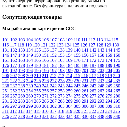
Купить черную перфорированную резинку 30 мм по
выгодной цене. Вся фурнитура в наличии и под заказ
Сопутствующие товары
Мы работаем по карте цветов GCC
101
102
103
104
105
106
107
108
109
110
111
112
113
114
115
116
117
118
119
120
121
122
123
124
125
126
127
128
129
130
131
132
133
134
135
136
137
138
139
140
141
142
143
144
145
146
147
148
149
150
151
152
153
154
155
156
157
158
159
160
161
162
163
164
165
166
167
168
169
170
171
172
173
174
175
176
177
178
179
180
181
182
183
184
185
186
187
188
189
190
191
192
193
194
195
196
197
198
199
200
201
202
203
204
205
206
207
208
209
210
211
212
213
214
215
216
217
218
219
220
221
222
223
224
225
226
227
228
229
230
231
232
233
234
235
236
237
238
239
240
241
242
243
244
245
246
247
248
249
250
251
252
253
254
255
256
257
258
259
260
261
262
263
264
265
266
267
268
269
270
271
272
273
274
275
276
277
278
279
280
281
282
283
284
285
286
287
288
289
290
291
292
293
294
295
296
297
298
299
300
301
302
303
304
305
306
307
308
309
310
311
312
313
314
315
316
317
318
319
320
321
322
323
324
325
326
327
328
329
330
331
332
333
334
335
336
337
338
339
340