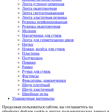
Лента (стропа) ременная
Лента окантовочная
Лента светоотражающая
Лента эластичная резинка
Резинка перфорированная
Резинка окантовочная
Молнии
Наплечники для сумок
Лента для герметизации швов
Нитки
Ножки, колёса для сумок
Пластины
Полукольца
Пряжки
Рамки
Ручки для сумок
Фастексы
Фиксаторы, наконечники
Шнур плетёный
Шнур эластичный
Швейные иглы
Упаковочные материалы
Продолжая пользоваться сайтом, вы соглашаетесь на
обработку файлов cookie и других пользовательских данных в