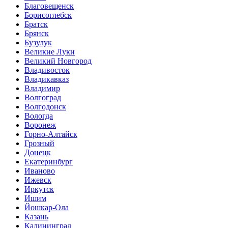
Благовещенск
Борисоглебск
Братск
Брянск
Бузулук
Великие Луки
Великий Новгород
Владивосток
Владикавказ
Владимир
Волгоград
Волгодонск
Вологда
Воронеж
Горно-Алтайск
Грозный
Донецк
Екатеринбург
Иваново
Ижевск
Иркутск
Ишим
Йошкар-Ола
Казань
Калининград