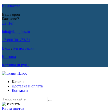
г. Балаково
Ваш город
Балаково?
Да
Нет
info@tkaniplus.ru
+7 800 301-73-71
Вход
/
Регистрация
Корзина
Корзина
(
0
руб.)
Каталог
Доставка и оплата
Контакты
Карта цветов