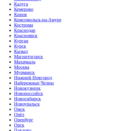
Калуга
Кемерово
Киров
Комсомольск-на-Амуре
Кострома
Краснодар
Красноярск
Курган
Курск
Кызыл
Магнитогорск
Махачкала
Москва
Мурманск
Нижний Новгород
Набережные Челны
Новокузнецк
Новороссийск
Новосибирск
Новоуральск
Омск
Орёл
Оренбург
Орск
Павлово