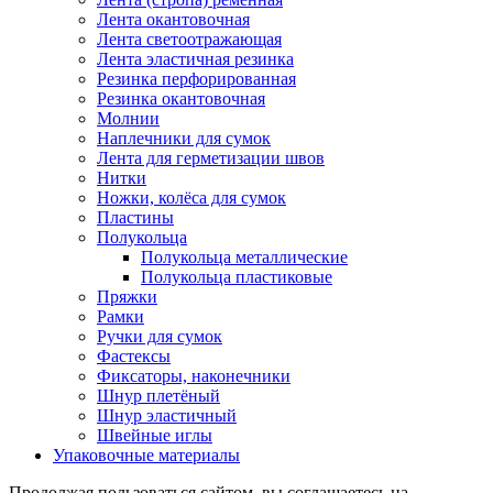
Лента окантовочная
Лента светоотражающая
Лента эластичная резинка
Резинка перфорированная
Резинка окантовочная
Молнии
Наплечники для сумок
Лента для герметизации швов
Нитки
Ножки, колёса для сумок
Пластины
Полукольца
Полукольца металлические
Полукольца пластиковые
Пряжки
Рамки
Ручки для сумок
Фастексы
Фиксаторы, наконечники
Шнур плетёный
Шнур эластичный
Швейные иглы
Упаковочные материалы
Продолжая пользоваться сайтом, вы соглашаетесь на