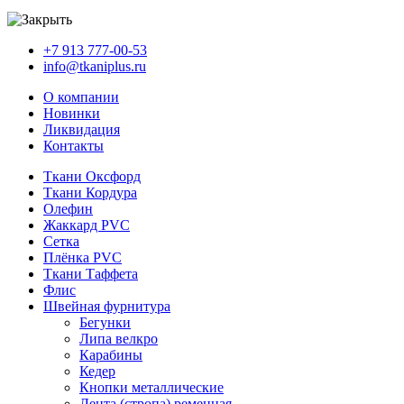
+7 913 777-00-53
info@tkaniplus.ru
О компании
Новинки
Ликвидация
Контакты
Ткани Оксфорд
Ткани Кордура
Олефин
Жаккард PVC
Сетка
Плёнка PVC
Ткани Таффета
Флис
Швейная фурнитура
Бегунки
Липа велкро
Карабины
Кедер
Кнопки металлические
Лента (стропа) ременная