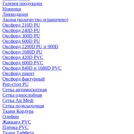
Галерея продукции
Новинки
Ликвидация
Акция
(количество ограничено)
Оксфорд 210D PU
Оксфорд 240D PU
Оксфорд 300D PU
Оксфорд 600D PU
Оксфорд 1200D PU и 900D
Оксфорд 1680D PU
Оксфорд 420D PVC
Оксфорд 600D PVC
Оксфорд 840D и 1680D PVC
Оксфорд принт
Оксфорд фактурный
Рип-стоп PU
Сетка антимоскитная
Сетка однослойная
Сетка Air Mesh
Сетка подкладочная
Ткани Кордура
Олефин
Жаккард PVC
Плёнка PVC
Ткани Таффета