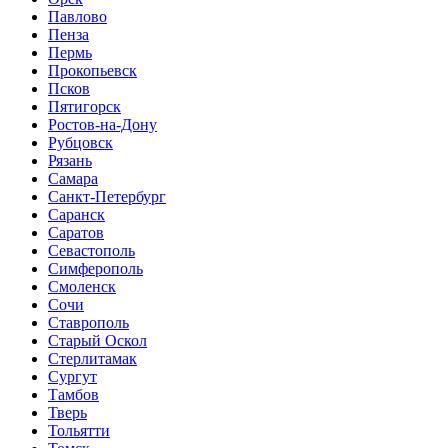
Павлово
Пенза
Пермь
Прокопьевск
Псков
Пятигорск
Ростов-на-Дону
Рубцовск
Рязань
Самара
Санкт-Петербург
Саранск
Саратов
Севастополь
Симферополь
Смоленск
Сочи
Ставрополь
Старый Оскол
Стерлитамак
Сургут
Тамбов
Тверь
Тольятти