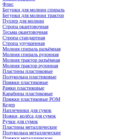
Флис
Бегунки для молнии спираль
Бегунки для молнии трактор
Пуллер для молнии
Стропа окантовочная
Тесьма окантовочная
Стропа стандартная
Стропа улучшенная
Молния спираль разъёмная
Молния спираль рулонная
Молния трактор разъёмная
Молния трактор рулонная
Пластины пластиковые
Полукольца пластиковые
Пряжки пластиковые
Рамки пластиковые
Карабины пластиковые
Пряжки пластиковые РОМ
Кедер
Наплечники для сумок
Ножки, колёса для сумок
Ручки для сумок
Пластины металлические
Полукольца металлические
Пряжки металлические