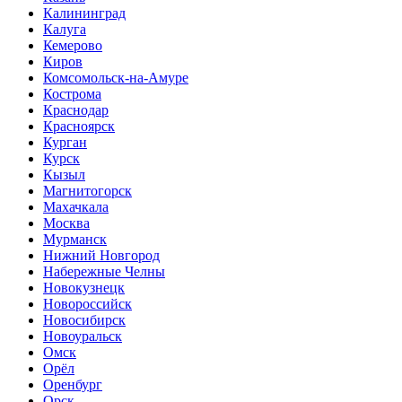
Калининград
Калуга
Кемерово
Киров
Комсомольск-на-Амуре
Кострома
Краснодар
Красноярск
Курган
Курск
Кызыл
Магнитогорск
Махачкала
Москва
Мурманск
Нижний Новгород
Набережные Челны
Новокузнецк
Новороссийск
Новосибирск
Новоуральск
Омск
Орёл
Оренбург
Орск