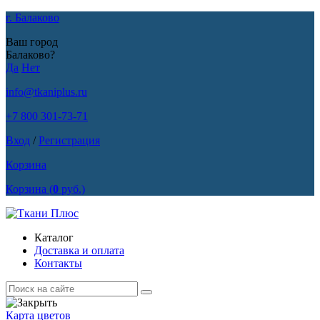
г. Балаково
Ваш город
Балаково?
Да
Нет
info@tkaniplus.ru
+7 800 301-73-71
Вход
/
Регистрация
Корзина
Корзина
(
0
руб.)
Каталог
Доставка и оплата
Контакты
Карта цветов