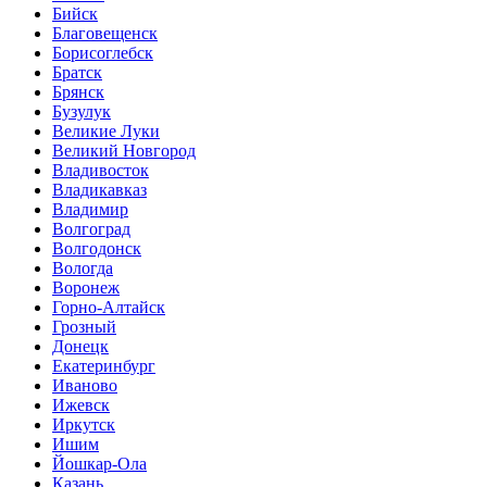
Бийск
Благовещенск
Борисоглебск
Братск
Брянск
Бузулук
Великие Луки
Великий Новгород
Владивосток
Владикавказ
Владимир
Волгоград
Волгодонск
Вологда
Воронеж
Горно-Алтайск
Грозный
Донецк
Екатеринбург
Иваново
Ижевск
Иркутск
Ишим
Йошкар-Ола
Казань