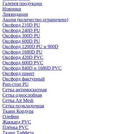
Галерея продукции
Новинки
Ликвидация
Акция
(количество ограничено)
Оксфорд 210D PU
Оксфорд 240D PU
Оксфорд 300D PU
Оксфорд 600D PU
Оксфорд 1200D PU и 900D
Оксфорд 1680D PU
Оксфорд 420D PVC
Оксфорд 600D PVC
Оксфорд 840D и 1680D PVC
Оксфорд принт
Оксфорд фактурный
Рип-стоп PU
Сетка антимоскитная
Сетка однослойная
Сетка Air Mesh
Сетка подкладочная
Ткани Кордура
Олефин
Жаккард PVC
Плёнка PVC
Ткани Таффета