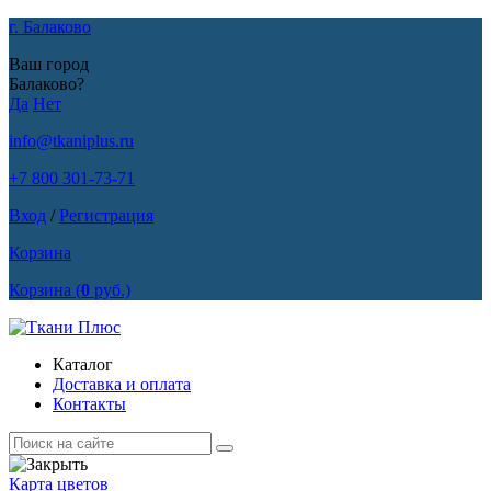
г. Балаково
Ваш город
Балаково?
Да
Нет
info@tkaniplus.ru
+7 800 301-73-71
Вход
/
Регистрация
Корзина
Корзина
(
0
руб.)
Каталог
Доставка и оплата
Контакты
Карта цветов