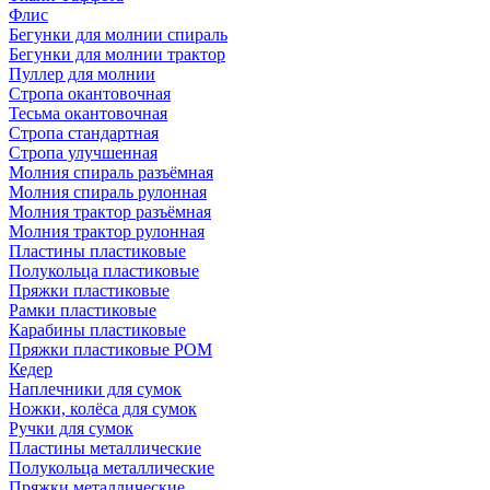
Флис
Бегунки для молнии спираль
Бегунки для молнии трактор
Пуллер для молнии
Стропа окантовочная
Тесьма окантовочная
Стропа стандартная
Стропа улучшенная
Молния спираль разъёмная
Молния спираль рулонная
Молния трактор разъёмная
Молния трактор рулонная
Пластины пластиковые
Полукольца пластиковые
Пряжки пластиковые
Рамки пластиковые
Карабины пластиковые
Пряжки пластиковые РОМ
Кедер
Наплечники для сумок
Ножки, колёса для сумок
Ручки для сумок
Пластины металлические
Полукольца металлические
Пряжки металлические