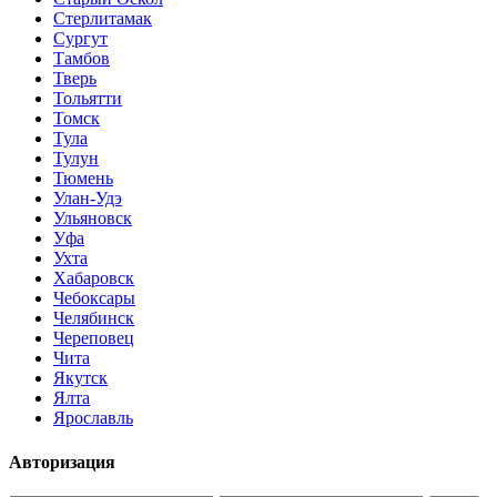
Стерлитамак
Сургут
Тамбов
Тверь
Тольятти
Томск
Тула
Тулун
Тюмень
Улан-Удэ
Ульяновск
Уфа
Ухта
Хабаровск
Чебоксары
Челябинск
Череповец
Чита
Якутск
Ялта
Ярославль
Авторизация