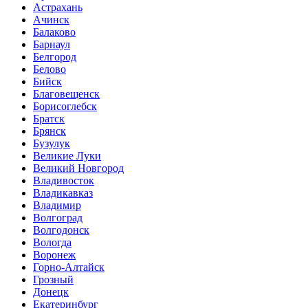
Астрахань
Ачинск
Балаково
Барнаул
Белгород
Белово
Бийск
Благовещенск
Борисоглебск
Братск
Брянск
Бузулук
Великие Луки
Великий Новгород
Владивосток
Владикавказ
Владимир
Волгоград
Волгодонск
Вологда
Воронеж
Горно-Алтайск
Грозный
Донецк
Екатеринбург