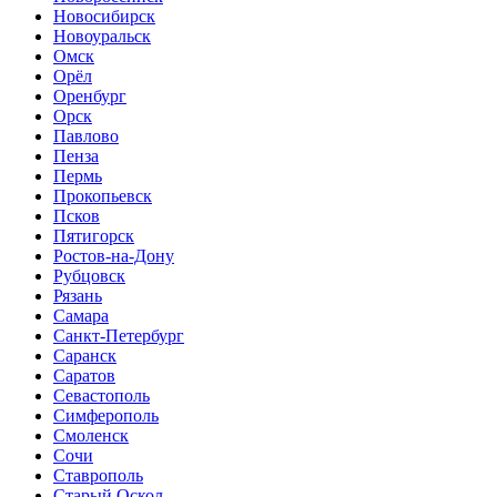
Новосибирск
Новоуральск
Омск
Орёл
Оренбург
Орск
Павлово
Пенза
Пермь
Прокопьевск
Псков
Пятигорск
Ростов-на-Дону
Рубцовск
Рязань
Самара
Санкт-Петербург
Саранск
Саратов
Севастополь
Симферополь
Смоленск
Сочи
Ставрополь
Старый Оскол