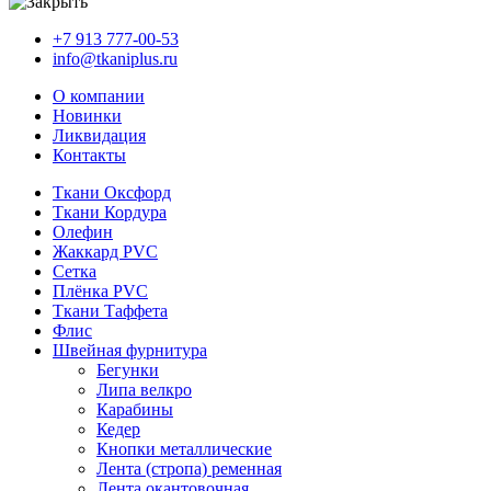
+7 913 777-00-53
info@tkaniplus.ru
О компании
Новинки
Ликвидация
Контакты
Ткани Оксфорд
Ткани Кордура
Олефин
Жаккард PVC
Сетка
Плёнка PVC
Ткани Таффета
Флис
Швейная фурнитура
Бегунки
Липа велкро
Карабины
Кедер
Кнопки металлические
Лента (стропа) ременная
Лента окантовочная