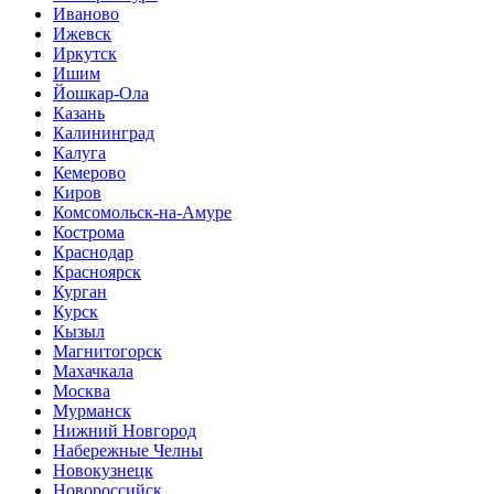
Иваново
Ижевск
Иркутск
Ишим
Йошкар-Ола
Казань
Калининград
Калуга
Кемерово
Киров
Комсомольск-на-Амуре
Кострома
Краснодар
Красноярск
Курган
Курск
Кызыл
Магнитогорск
Махачкала
Москва
Мурманск
Нижний Новгород
Набережные Челны
Новокузнецк
Новороссийск