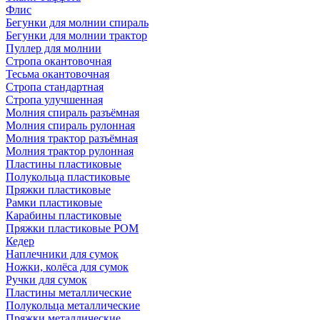
Флис
Бегунки для молнии спираль
Бегунки для молнии трактор
Пуллер для молнии
Стропа окантовочная
Тесьма окантовочная
Стропа стандартная
Стропа улучшенная
Молния спираль разъёмная
Молния спираль рулонная
Молния трактор разъёмная
Молния трактор рулонная
Пластины пластиковые
Полукольца пластиковые
Пряжки пластиковые
Рамки пластиковые
Карабины пластиковые
Пряжки пластиковые РОМ
Кедер
Наплечники для сумок
Ножки, колёса для сумок
Ручки для сумок
Пластины металлические
Полукольца металлические
Пряжки металлические