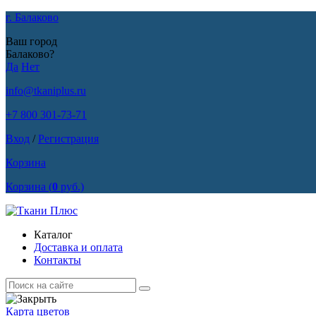
г. Балаково
Ваш город
Балаково?
Да
Нет
info@tkaniplus.ru
+7 800 301-73-71
Вход
/
Регистрация
Корзина
Корзина
(
0
руб.)
Каталог
Доставка и оплата
Контакты
Карта цветов