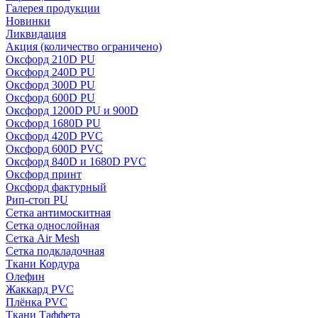
Галерея продукции
Новинки
Ликвидация
Акция
(количество ограничено)
Оксфорд 210D PU
Оксфорд 240D PU
Оксфорд 300D PU
Оксфорд 600D PU
Оксфорд 1200D PU и 900D
Оксфорд 1680D PU
Оксфорд 420D PVC
Оксфорд 600D PVC
Оксфорд 840D и 1680D PVC
Оксфорд принт
Оксфорд фактурный
Рип-стоп PU
Сетка антимоскитная
Сетка однослойная
Сетка Air Mesh
Сетка подкладочная
Ткани Кордура
Олефин
Жаккард PVC
Плёнка PVC
Ткани Таффета