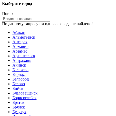
Выберите город
Поиск:
По данному запросу ни одного города не найдено!
Абакан
Альметьевск
Ангарск
Армавир
Арзамас
Архангельск
Астрахань
Ачинск
Балаково
Барнаул
Белгород
Белово
Бийск
Благовещенск
Борисоглебск
Братск
Брянск
Бузулук