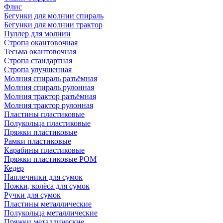
Флис
Бегунки для молнии спираль
Бегунки для молнии трактор
Пуллер для молнии
Стропа окантовочная
Тесьма окантовочная
Стропа стандартная
Стропа улучшенная
Молния спираль разъёмная
Молния спираль рулонная
Молния трактор разъёмная
Молния трактор рулонная
Пластины пластиковые
Полукольца пластиковые
Пряжки пластиковые
Рамки пластиковые
Карабины пластиковые
Пряжки пластиковые РОМ
Кедер
Наплечники для сумок
Ножки, колёса для сумок
Ручки для сумок
Пластины металлические
Полукольца металлические
Пряжки металлические