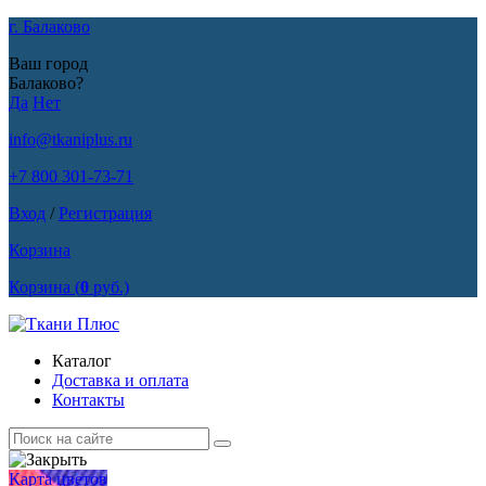
г. Балаково
Ваш город
Балаково?
Да
Нет
info@tkaniplus.ru
+7 800 301-73-71
Вход
/
Регистрация
Корзина
Корзина
(
0
руб.)
Каталог
Доставка и оплата
Контакты
Карта цветов