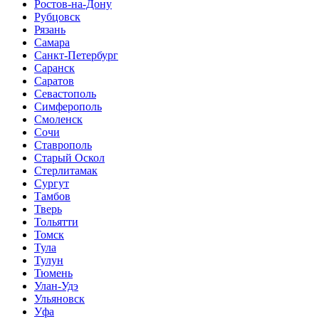
Ростов-на-Дону
Рубцовск
Рязань
Самара
Санкт-Петербург
Саранск
Саратов
Севастополь
Симферополь
Смоленск
Сочи
Ставрополь
Старый Оскол
Стерлитамак
Сургут
Тамбов
Тверь
Тольятти
Томск
Тула
Тулун
Тюмень
Улан-Удэ
Ульяновск
Уфа