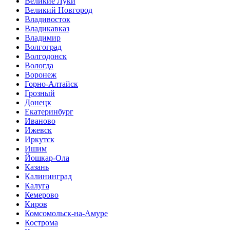
Великие Луки
Великий Новгород
Владивосток
Владикавказ
Владимир
Волгоград
Волгодонск
Вологда
Воронеж
Горно-Алтайск
Грозный
Донецк
Екатеринбург
Иваново
Ижевск
Иркутск
Ишим
Йошкар-Ола
Казань
Калининград
Калуга
Кемерово
Киров
Комсомольск-на-Амуре
Кострома