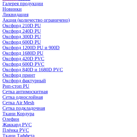
Галерея продукции
Новинки
Ликвидация
Акция
(количество ограничено)
Оксфорд 210D PU
Оксфорд 240D PU
Оксфорд 300D PU
Оксфорд 600D PU
Оксфорд 1200D PU и 900D
Оксфорд 1680D PU
Оксфорд 420D PVC
Оксфорд 600D PVC
Оксфорд 840D и 1680D PVC
Оксфорд принт
Оксфорд фактурный
Рип-стоп PU
Сетка антимоскитная
Сетка однослойная
Сетка Air Mesh
Сетка подкладочная
Ткани Кордура
Олефин
Жаккард PVC
Плёнка PVC
Ткани Таффета