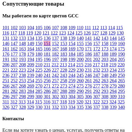
Сопутствующие товары
Мы работаем по карте цветов GCC
101
102
103
104
105
106
107
108
109
110
111
112
113
114
115
116
117
118
119
120
121
122
123
124
125
126
127
128
129
130
131
132
133
134
135
136
137
138
139
140
141
142
143
144
145
146
147
148
149
150
151
152
153
154
155
156
157
158
159
160
161
162
163
164
165
166
167
168
169
170
171
172
173
174
175
176
177
178
179
180
181
182
183
184
185
186
187
188
189
190
191
192
193
194
195
196
197
198
199
200
201
202
203
204
205
206
207
208
209
210
211
212
213
214
215
216
217
218
219
220
221
222
223
224
225
226
227
228
229
230
231
232
233
234
235
236
237
238
239
240
241
242
243
244
245
246
247
248
249
250
251
252
253
254
255
256
257
258
259
260
261
262
263
264
265
266
267
268
269
270
271
272
273
274
275
276
277
278
279
280
281
282
283
284
285
286
287
288
289
290
291
292
293
294
295
296
297
298
299
300
301
302
303
304
305
306
307
308
309
310
311
312
313
314
315
316
317
318
319
320
321
322
323
324
325
326
327
328
329
330
331
332
333
334
335
336
337
338
339
340
Контакты
Если вы хотите узнать о ценах, услугах, получить ответы на