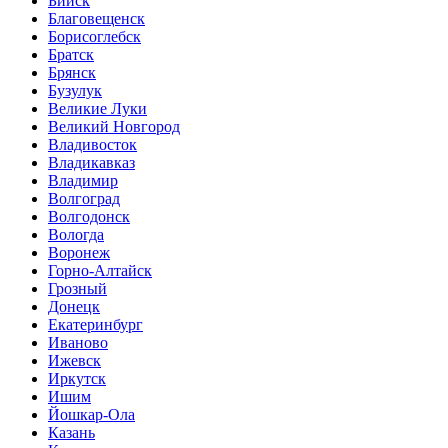
Бийск
Благовещенск
Борисоглебск
Братск
Брянск
Бузулук
Великие Луки
Великий Новгород
Владивосток
Владикавказ
Владимир
Волгоград
Волгодонск
Вологда
Воронеж
Горно-Алтайск
Грозный
Донецк
Екатеринбург
Иваново
Ижевск
Иркутск
Ишим
Йошкар-Ола
Казань