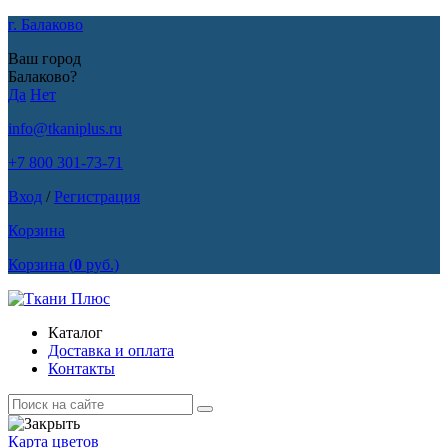
г. Балаково
Ваш город
Балаково?
Да
Нет
info@tkaniplus.ru
+7 800 301-73-71
Вход
/
Регистрация
Корзина
Корзина
(
0
руб.)
Каталог
Доставка и оплата
Контакты
Карта цветов