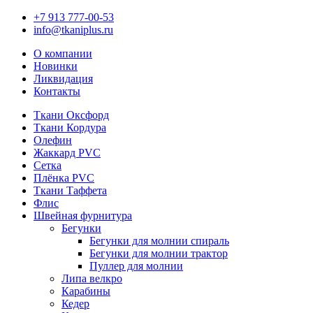
+7 913 777-00-53
info@tkaniplus.ru
О компании
Новинки
Ликвидация
Контакты
Ткани Оксфорд
Ткани Кордура
Олефин
Жаккард PVC
Сетка
Плёнка PVC
Ткани Таффета
Флис
Швейная фурнитура
Бегунки
Бегунки для молнии спираль
Бегунки для молнии трактор
Пуллер для молнии
Липа велкро
Карабины
Кедер