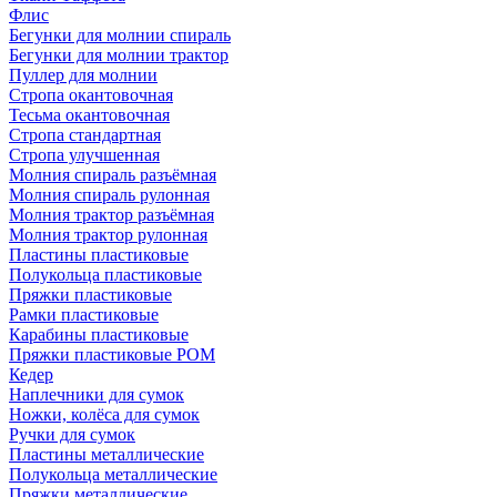
Флис
Бегунки для молнии спираль
Бегунки для молнии трактор
Пуллер для молнии
Стропа окантовочная
Тесьма окантовочная
Стропа стандартная
Стропа улучшенная
Молния спираль разъёмная
Молния спираль рулонная
Молния трактор разъёмная
Молния трактор рулонная
Пластины пластиковые
Полукольца пластиковые
Пряжки пластиковые
Рамки пластиковые
Карабины пластиковые
Пряжки пластиковые РОМ
Кедер
Наплечники для сумок
Ножки, колёса для сумок
Ручки для сумок
Пластины металлические
Полукольца металлические
Пряжки металлические