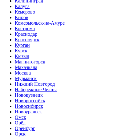
Калининград
Калуга
Кемерово
Киров
Комсомольск-на-Амуре
Кострома
Краснодар
Красноярск
Курган
Курск
Кызыл
Магнитогорск
Махачкала
Москва
Мурманск
Нижний Новгород
Набережные Челны
Новокузнецк
Новороссийск
Новосибирск
Новоуральск
Омск
Орёл
Оренбург
Орск