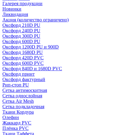
Галерея продукции
Новинки
Ликвидация
Акция
(количество ограничено)
Оксфорд 210D PU
Оксфорд 240D PU
Оксфорд 300D PU
Оксфорд 600D PU
Оксфорд 1200D PU и 900D
Оксфорд 1680D PU
Оксфорд 420D PVC
Оксфорд 600D PVC
Оксфорд 840D и 1680D PVC
Оксфорд принт
Оксфорд фактурный
Рип-стоп PU
Сетка антимоскитная
Сетка однослойная
Сетка Air Mesh
Сетка подкладочная
Ткани Кордура
Олефин
Жаккард PVC
Плёнка PVC
Ткани Таффета