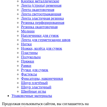
Кнопки металлические
Лента (стропа) ременная
Лента окантовочная
Лента светоотражающая
Лента эластичная резинка
Резинка перфорированная
Резинка окантовочная
Молнии
Наплечники для сумок
Лента для герметизации швов
Нитки
Ножки, колёса для сумок
Пластины
Полукольца
Пряжки
Рамки
Ручки для сумок
Фастексы
Фиксаторы, наконечники
Шнур плетёный
Шнур эластичный
Швейные иглы
Упаковочные материалы
Продолжая пользоваться сайтом, вы соглашаетесь на