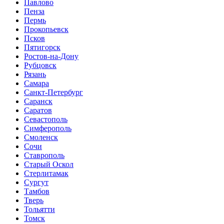
Павлово
Пенза
Пермь
Прокопьевск
Псков
Пятигорск
Ростов-на-Дону
Рубцовск
Рязань
Самара
Санкт-Петербург
Саранск
Саратов
Севастополь
Симферополь
Смоленск
Сочи
Ставрополь
Старый Оскол
Стерлитамак
Сургут
Тамбов
Тверь
Тольятти
Томск