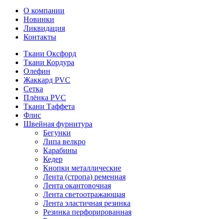
О компании
Новинки
Ликвидация
Контакты
Ткани Оксфорд
Ткани Кордура
Олефин
Жаккард PVC
Сетка
Плёнка PVC
Ткани Таффета
Флис
Швейная фурнитура
Бегунки
Липа велкро
Карабины
Кедер
Кнопки металлические
Лента (стропа) ременная
Лента окантовочная
Лента светоотражающая
Лента эластичная резинка
Резинка перфорированная