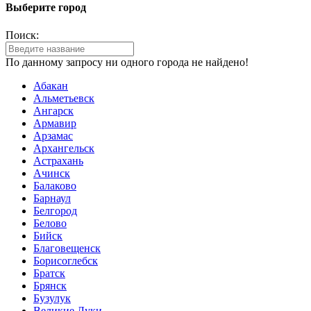
Выберите город
Поиск:
По данному запросу ни одного города не найдено!
Абакан
Альметьевск
Ангарск
Армавир
Арзамас
Архангельск
Астрахань
Ачинск
Балаково
Барнаул
Белгород
Белово
Бийск
Благовещенск
Борисоглебск
Братск
Брянск
Бузулук
Великие Луки