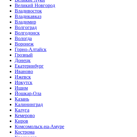
Великий Новгород
Владивосток
Владикавказ
Владимир
Волгоград
Волгодонск
Вологда
Воронеж
Горно-Алтайск
Грозный
Донецк
Екатеринбург
Иваново
Ижевск
Иркутск
Ишим
Йошкар-Ола
Казань
Калининград
Калуга
Кемерово
Киров
Комсомольск-на-Амуре
Кострома