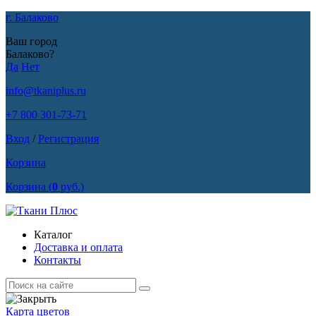
г. Балаково
Ваш город
Балаково?
Да
Нет
info@tkaniplus.ru
+7 800 301-73-71
Вход
/
Регистрация
Корзина
Корзина
(
0
руб.)
Каталог
Доставка и оплата
Контакты
Карта цветов