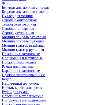
Флис
Бегунки для молнии спираль
Бегунки для молнии трактор
Пуллер для молнии
Стропа окантовочная
Тесьма окантовочная
Стропа стандартная
Стропа улучшенная
Молния спираль разъёмная
Молния спираль рулонная
Молния трактор разъёмная
Молния трактор рулонная
Пластины пластиковые
Полукольца пластиковые
Пряжки пластиковые
Рамки пластиковые
Карабины пластиковые
Пряжки пластиковые РОМ
Кедер
Наплечники для сумок
Ножки, колёса для сумок
Ручки для сумок
Пластины металлические
Полукольца металлические
Пряжки металлические