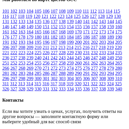
101
102
103
104
105
106
107
108
109
110
111
112
113
114
115
116
117
118
119
120
121
122
123
124
125
126
127
128
129
130
131
132
133
134
135
136
137
138
139
140
141
142
143
144
145
146
147
148
149
150
151
152
153
154
155
156
157
158
159
160
161
162
163
164
165
166
167
168
169
170
171
172
173
174
175
176
177
178
179
180
181
182
183
184
185
186
187
188
189
190
191
192
193
194
195
196
197
198
199
200
201
202
203
204
205
206
207
208
209
210
211
212
213
214
215
216
217
218
219
220
221
222
223
224
225
226
227
228
229
230
231
232
233
234
235
236
237
238
239
240
241
242
243
244
245
246
247
248
249
250
251
252
253
254
255
256
257
258
259
260
261
262
263
264
265
266
267
268
269
270
271
272
273
274
275
276
277
278
279
280
281
282
283
284
285
286
287
288
289
290
291
292
293
294
295
296
297
298
299
300
301
302
303
304
305
306
307
308
309
310
311
312
313
314
315
316
317
318
319
320
321
322
323
324
325
326
327
328
329
330
331
332
333
334
335
336
337
338
339
340
Контакты
Если вы хотите узнать о ценах, услугах, получить ответы на
другие вопросы — заполните контактную форму или
выберите удобный для вас способ связи