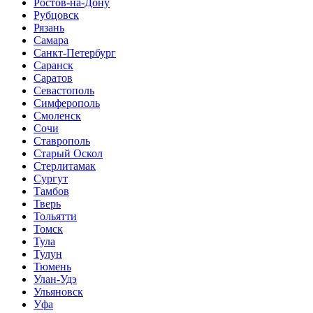
Ростов-на-Дону
Рубцовск
Рязань
Самара
Санкт-Петербург
Саранск
Саратов
Севастополь
Симферополь
Смоленск
Сочи
Ставрополь
Старый Оскол
Стерлитамак
Сургут
Тамбов
Тверь
Тольятти
Томск
Тула
Тулун
Тюмень
Улан-Удэ
Ульяновск
Уфа