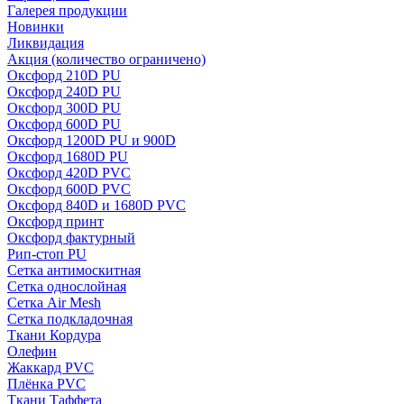
Галерея продукции
Новинки
Ликвидация
Акция
(количество ограничено)
Оксфорд 210D PU
Оксфорд 240D PU
Оксфорд 300D PU
Оксфорд 600D PU
Оксфорд 1200D PU и 900D
Оксфорд 1680D PU
Оксфорд 420D PVC
Оксфорд 600D PVC
Оксфорд 840D и 1680D PVC
Оксфорд принт
Оксфорд фактурный
Рип-стоп PU
Сетка антимоскитная
Сетка однослойная
Сетка Air Mesh
Сетка подкладочная
Ткани Кордура
Олефин
Жаккард PVC
Плёнка PVC
Ткани Таффета